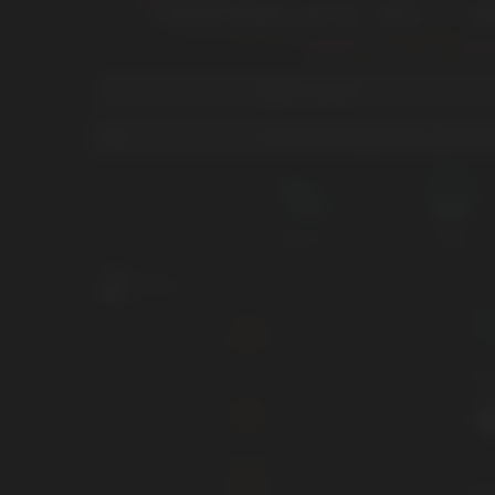
Promosi
Dominobet adalah situs judi domino online No.1 
Sports+
Slots
Slots
Hot
IDN
Exclusive
Fat 