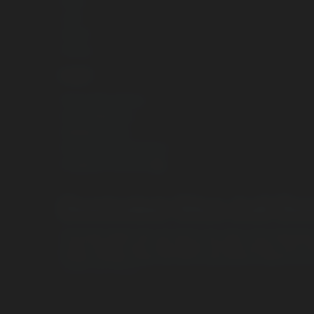
Poker
Lotto
Arcade
Fishing
Legal
Responsible Gaming
Syarat &Ketentuan
Kebijakan Privasi
Referral Syarat &Ketentuan
Pengaduan Konsumen
Dominobet: Situs Judi Dom
Dominobet adalah situs judi domino dan poker online terpercaya
proses transaksi super cepat dengan bermodal sangat murah ha
dengan berbagai variasi permainan yang terkenal, tawaran bonus
pemain.
Dominobet