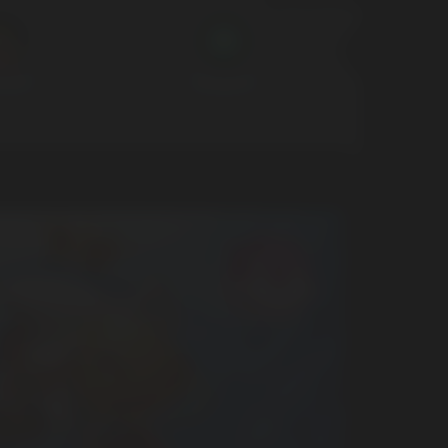
eslot
Minigame
Micro