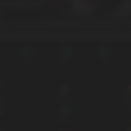
Daftar
terpopuler, link login dominobet gampang menang dengan persentase j
Casino
Poker
Lotto
SLOT
PragmaticPlay
Haba
Panda
Microgaming
5G G