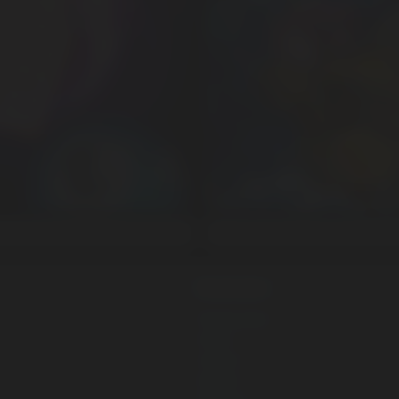
Dominobet
Tentang Kami
Footer
Contact
Deposit