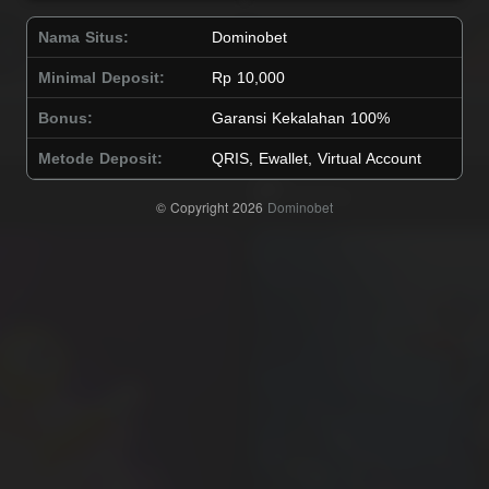
Nama Situs:
Dominobet
Minimal Deposit:
Rp 10,000
rcade
PragmaticPlay
Askm
Bonus:
Garansi Kekalahan 100%
Main Arcade
Metode Deposit:
QRIS, Ewallet, Virtual Account
Fishing
© Copyright 2026
Dominobet
1
2
3
4
5
6
7
8
9
10
11
12
13
14
15