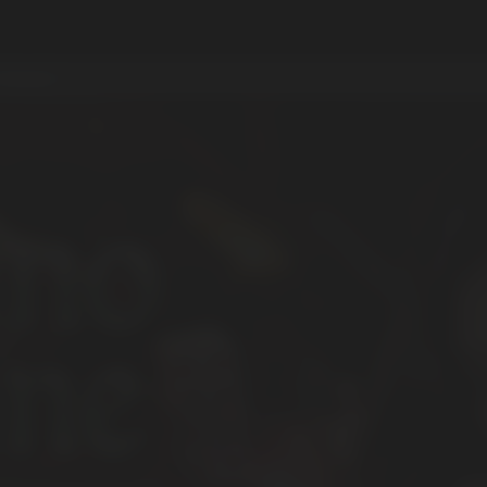
Promosi