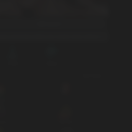
Masuk
ackpot slot maxwin harian terbesar di Indonesia.
Arcade
Fishing
Lihat semua
nero
TTG
Play
ames
Askmeslot
Liv