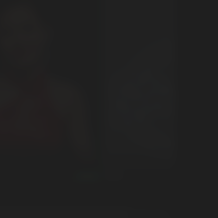
IDNLIVE
Lihat semua